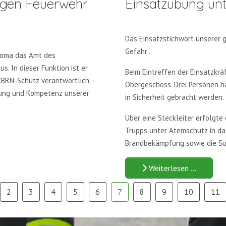
ligen Feuerwehr
Einsatzübung un
Das Einsatzstichwort unserer 
Gefahr“.
homa das Amt des
s. In dieser Funktion ist er
Beim Eintreffen der Einsatzkrä
CBRN-Schutz verantwortlich –
Obergeschoss. Drei Personen h
htung und Kompetenz unserer
in Sicherheit gebracht werden.
Über eine Steckleiter erfolgte
Trupps unter Atemschutz in da
Brandbekämpfung sowie die Su
Weiterlesen …
2
3
4
5
6
7
8
9
10
11