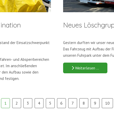
ination
Neues Löschgru
stand der Einsatzschwerpunkt
Gestern durften wir unser neu
Das Fahrzeug mit Aufbau der F
unseren Fuhrpark unter dem F
fahren- und Absperrbereichen
tet. Im anschließenden
Weiterlesen …
er den Aufbau sowie den
nd festigen.
1
2
3
4
5
6
7
8
9
10