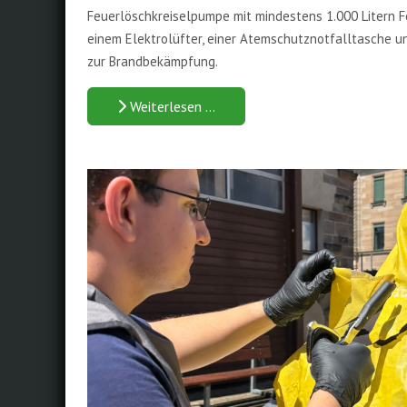
Feuerlöschkreiselpumpe mit mindestens 1.000 Litern F
einem Elektrolüfter, einer Atemschutznotfalltasche 
zur Brandbekämpfung.
Weiterlesen …