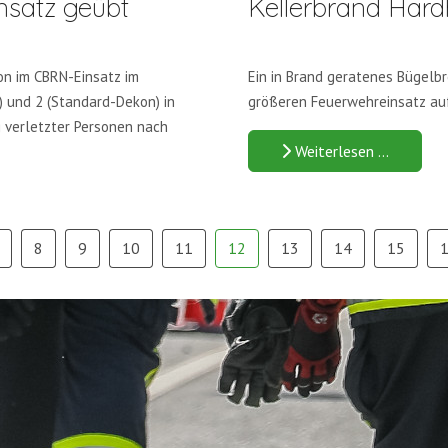
satz geübt
Kellerbrand Har
on im CBRN-Einsatz im
Ein in Brand geratenes Bügelb
) und 2 (Standard-Dekon) in
größeren Feuerwehreinsatz auf
 verletzter Personen nach
Weiterlesen …
8
9
10
11
12
13
14
15