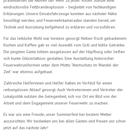
präsentierten die Aktiven der Wehr zu jeder vollen Stunde eine
eindrucksvolle Fettbrandexplosion – begleitet von fachkundigen
Erklärungen. Unsere Einsatzfahrzeuge konnten aus nächster Nähe
besichtigt werden, und Feuerwehrkameraden standen bereit, um
Technik und Ausrüstung tiefgehend zu erklären und vorzuführen.
Für das leibliche Wohl war bestens gesorgt: Neben frisch gebackenem
Kuchen und Kaffee gab es viel Auswahl vom Grill und kühle Getränke.
Die jüngsten Gäste tobten ausgelassen auf der Hüpfburg oder ließen
sich bunte Glitzertattoos gestalten. Eine Ausstellung historischer
Feuerwehruniformen unter dem Motto “Atemschutz im Wandel der
Zeit” war ebenso aufgebaut.
Zahlreiche Helferinnen und Helfer hatten im Vorfeld für einen
reibungslosen Ablauf gesorgt. Auch Vertreterinnen und Vertreter der
Lokalpolitik nutzten die Gelegenheit, sich vor Ort ein Bild von der
Arbeit und dem Engagement unserer Feuerwehr zu machen.
Es war uns eine Freude, unser Sommerfest bei bestem Wetter
auszurichten. Wir bedanken uns bei allen Gästen und freuen uns schon
jetzt auf das nächste Jahr!